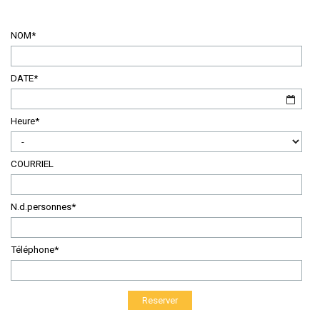
NOM*
DATE*
Heure*
COURRIEL
N.d.personnes*
Téléphone*